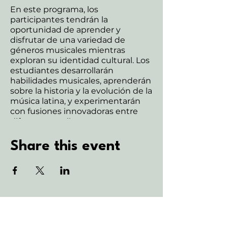
En este programa, los
participantes tendrán la
oportunidad de aprender y
disfrutar de una variedad de
géneros musicales mientras
exploran su identidad cultural. Los
estudiantes desarrollarán
habilidades musicales, aprenderán
sobre la historia y la evolución de la
música latina, y experimentarán
con fusiones innovadoras entre
diferentes estilos.
Las actividades incluirán:
Share this event
Interpretación musical en grupo.
Exploración de ritmos y melodías
característicos de cada género.
Sesiones creativas de
improvisación.
Discusiones sobre la importancia