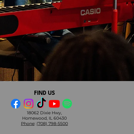
FIND US
18062 Dixie Hwy,
Homewood, IL 60430
Phone
:
(708) 798-5500